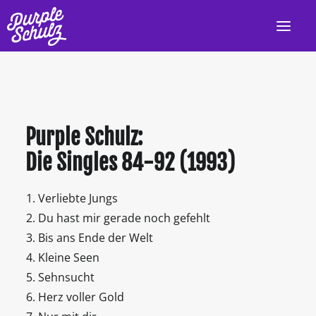
HOME
AKTUELL
Purple Schulz:
LIVE
Die Singles 84-92 (1993)
PROGRAMM
Verliebte Jungs
DISKOGRAFIE
Du hast mir gerade noch gefehlt
VIDEOS
Bis ans Ende der Welt
Kleine Seen
PRESSE/INFO
Sehnsucht
KONTAKT
Herz voller Gold