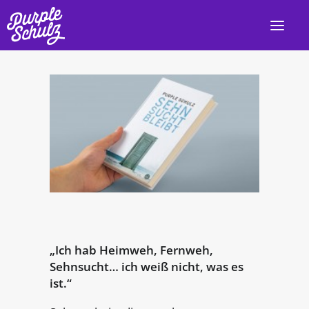
HOME
AKTUELL
LIVE
PROGRAMM
DISKOGRAFIE
VIDEOS
„Ich hab Heimweh, Fernweh,
PRESSE/INFO
Sehnsucht… ich weiß nicht, was es
KONTAKT
ist.“