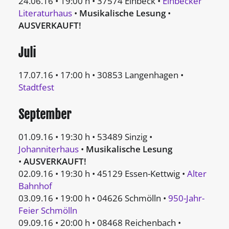
24.06.16 • 19:00 h • 37574 Einbeck •
Einbecker
Literaturhaus
•
M
usikalische Lesung
•
AUSVERKAUFT!
Juli
17.07.16 • 17:00 h • 30853 Langenhagen •
Stadtfest
September
01.09.16 • 19:30 h • 53489 Sinzig •
Johanniterhaus
•
Musikalische Lesung
•
AUSVERKAUFT!
02.09.16 • 19:30 h • 45129 Essen-Kettwig •
Alter
Bahnhof
03.09.16 • 19:00 h • 04626 Schmölln •
950-Jahr-
Feier Schmölln
09.09.16 • 20:00 h • 08468 Reichenbach •