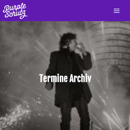
HOME
AKTUELL
LIVE
PROGRAMM
Termine Archiv
DISKOGRAFIE
VIDEOS
PRESSE/INFO
KONTAKT