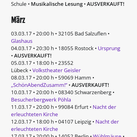
Schule •
Musikalische Lesung
•
AUSVERKAUFT!
März
03.03.17 • 20:00 h • 32105 Bad Salzuflen •
Glashaus
04.03.17 • 20:30 h • 18055 Rostock •
Ursprung
•
AUSVERKAUFT!
05.03.17 • 18:00 h • 23552
Lübeck •
Volkstheater Geisler
08.03.17 • 20:00 h • 59069 Hamm •
„SchönAbendZusamm!“
•
AUSVERKAUFT!
10.03.17 • 20:00 h • 08340 Schwarzenberg •
Besucherbergwerk Pöhla
11.03.17 • 20:00 h • 99084 Erfurt •
Nacht der
erleuchteten Kirche
12.03.17 • 18:00 h • 04107 Leipzig •
Nacht der
erleuchteten Kirche
17.03.17 • 20:00 h • 14052 Berlin •
Wühlmäuse
•