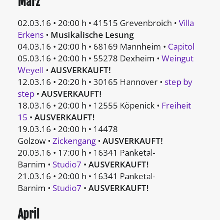
März
02.03.16 • 20:00 h • 41515 Grevenbroich •
Villa
Erkens
•
M
usikalische Lesung
04.03.16 • 20:00 h • 68169 Mannheim •
Capitol
05.03.16 • 20:00 h • 55278 Dexheim •
Weingut
Weyell
•
AUSVERKAUFT!
12.03.16 • 20:20 h • 30165 Hannover •
step by
step
•
AUSVERKAUFT!
18.03.16 • 20:00 h • 12555 Köpenick •
Freiheit
15
•
AUSVERKAUFT!
19.03.16 • 20:00 h • 14478
Golzow •
Zickengang
•
AUSVERKAUFT!
20.03.16 • 17:00 h • 16341 Panketal-
Barnim •
Studio7
•
AUSVERKAUFT!
21.03.16 • 20:00 h • 16341 Panketal-
Barnim •
Studio7
•
AUSVERKAUFT!
April