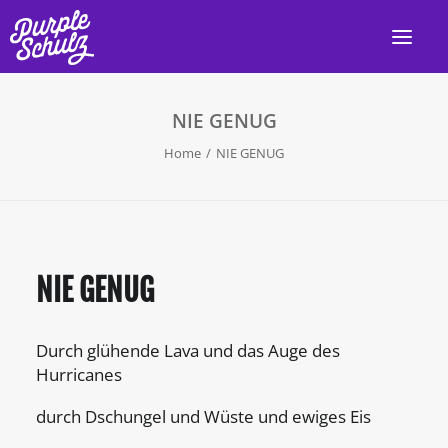
NIE GENUG
HOME
Home
NIE GENUG
AKTUELL
LIVE
PROGRAMM
NIE GENUG
DISKOGRAFIE
VIDEOS
Durch glühende Lava und das Auge des
PRESSE/INFO
Hurricanes
KONTAKT
durch Dschungel und Wüste und ewiges Eis