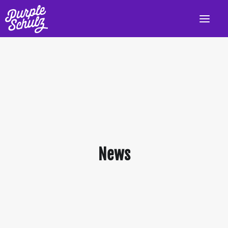
HOME
AKTUELL
LIVE
PROGRAMM
DISKOGRAFIE
News
VIDEOS
PRESSE/INFO
KONTAKT